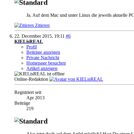
Ja. Auf dem Mac und unter Linux die jeweils aktuelle PC
Zitieren
22. December 2015,
19:11
#6
KIELisREAL
Profil
Beiträge anzeigen
Private Nachricht
Homepage besuchen
Artikel anzeigen
Online-Redaktion
Registriert seit
Apr 2013
Beiträge
219
Also jetzt doch auf dem Apfel möglich? Hast Du einen 