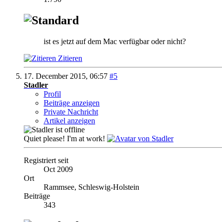
ist es jetzt auf dem Mac verfügbar oder nicht?
Zitieren
17. December 2015,
06:57
#5
Stadler
Profil
Beiträge anzeigen
Private Nachricht
Artikel anzeigen
Quiet please! I'm at work!
Registriert seit
Oct 2009
Ort
Rammsee, Schleswig-Holstein
Beiträge
343