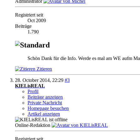
Administrator
Registriert seit
Oct 2009
Beiträge
1.790
Schön Dank für die Info. Werde es mal am WE aufm Mac 
Zitieren
28. October 2014,
22:29
#3
KIELisREAL
Profil
Beiträge anzeigen
Private Nachricht
Homepage besuchen
Artikel anzeigen
Online-Redaktion
Registriert seit