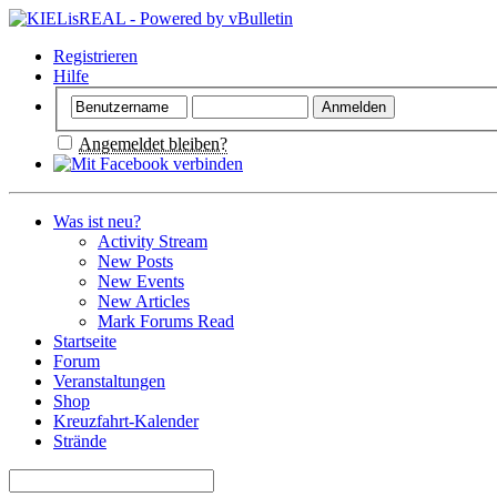
Registrieren
Hilfe
Angemeldet bleiben?
Was ist neu?
Activity Stream
New Posts
New Events
New Articles
Mark Forums Read
Startseite
Forum
Veranstaltungen
Shop
Kreuzfahrt-Kalender
Strände