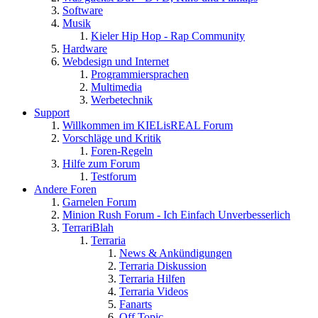
Software
Musik
Kieler Hip Hop - Rap Community
Hardware
Webdesign und Internet
Programmiersprachen
Multimedia
Werbetechnik
Support
Willkommen im KIELisREAL Forum
Vorschläge und Kritik
Foren-Regeln
Hilfe zum Forum
Testforum
Andere Foren
Garnelen Forum
Minion Rush Forum - Ich Einfach Unverbesserlich
TerrariBlah
Terraria
News & Ankündigungen
Terraria Diskussion
Terraria Hilfen
Terraria Videos
Fanarts
Off Topic