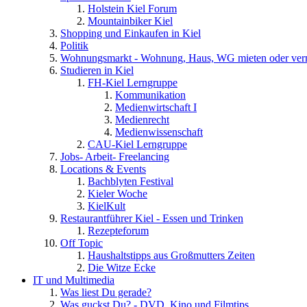
Holstein Kiel Forum
Mountainbiker Kiel
Shopping und Einkaufen in Kiel
Politik
Wohnungsmarkt - Wohnung, Haus, WG mieten oder ver
Studieren in Kiel
FH-Kiel Lerngruppe
Kommunikation
Medienwirtschaft I
Medienrecht
Medienwissenschaft
CAU-Kiel Lerngruppe
Jobs- Arbeit- Freelancing
Locations & Events
Bachblyten Festival
Kieler Woche
KielKult
Restaurantführer Kiel - Essen und Trinken
Rezepteforum
Off Topic
Haushaltstipps aus Großmutters Zeiten
Die Witze Ecke
IT und Multimedia
Was liest Du gerade?
Was guckst Du? - DVD, Kino und Filmtips