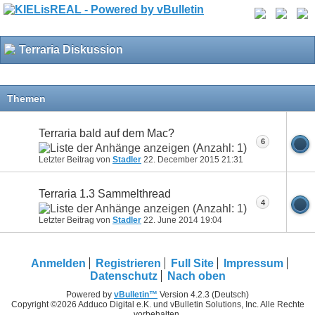
Terraria Diskussion
Themen
Terraria bald auf dem Mac?
6
Letzter Beitrag von
Stadler
22. December 2015
21:31
Terraria 1.3 Sammelthread
4
Letzter Beitrag von
Stadler
22. June 2014
19:04
Anmelden
Registrieren
Full Site
Impressum
Datenschutz
Nach oben
Powered by
vBulletin™
Version 4.2.3 (Deutsch)
Copyright ©2026 Adduco Digital e.K. und vBulletin Solutions, Inc. Alle Rechte
vorbehalten.