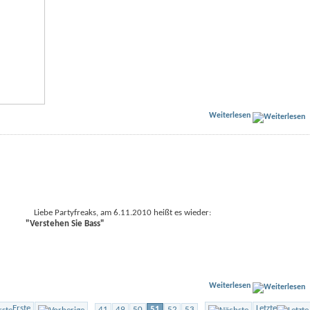
Weiterlesen
Liebe Partyfreaks, am 6.11.2010 heißt es wieder:
"Verstehen Sie Bass"
Weiterlesen
Erste
Letzte
...
41
49
50
51
52
53
...