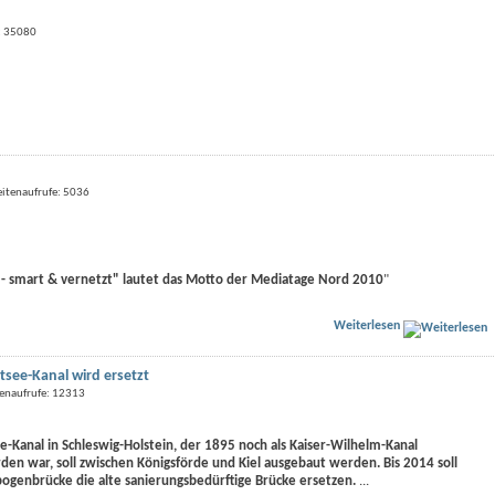
e: 35080
eitenaufrufe: 5036
- smart & vernetzt" lautet das Motto der Mediatage Nord 2010
"
Weiterlesen
see-Kanal wird ersetzt
tenaufrufe: 12313
-Kanal in Schleswig-Holstein, der 1895 noch als Kaiser-Wilhelm-Kanal
en war, soll zwischen Königsförde und Kiel ausgebaut werden. Bis 2014 soll
ogenbrücke die alte sanierungsbedürftige Brücke ersetzen.
...