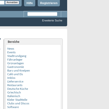
Hilfe
Registrieren
Erweiterte Suche
Bereiche
News
Events
Stadtrundgang
Fähranleger
Grünanlagen
Gastronomie
Bars und Kneipen
Café und Eis
Imbiss
Lieferservice
Restaurants
Deutsche Küche
Griechisch
Italienisch
Kieler Stadtteile
Clubs und Discos
Software