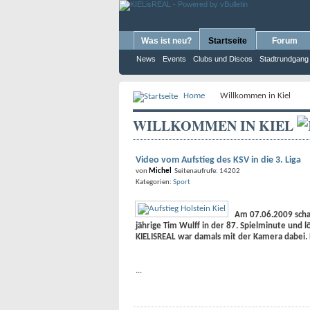
Was ist neu?
Startseite
Forum
News
Events
Clubs und Discos
Stadtrundgang
Home
Willkommen in Kiel
WILLKOMMEN IN KIEL
Video vom Aufstieg des KSV in die 3. Liga
von
Michel
Seitenaufrufe: 14202
Kategorien:
Sport
Am 07.06.2009 schaff
jährige Tim Wulff in der 87. Spielminute und 
KIELISREAL war damals mit der Kamera dabei. E
...