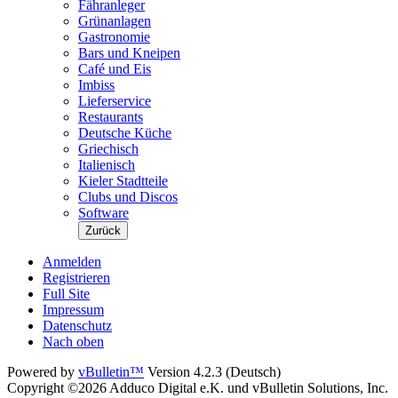
Fähranleger
Grünanlagen
Gastronomie
Bars und Kneipen
Café und Eis
Imbiss
Lieferservice
Restaurants
Deutsche Küche
Griechisch
Italienisch
Kieler Stadtteile
Clubs und Discos
Software
Zurück
Anmelden
Registrieren
Full Site
Impressum
Datenschutz
Nach oben
Powered by
vBulletin™
Version 4.2.3 (Deutsch)
Copyright ©2026 Adduco Digital e.K. und vBulletin Solutions, Inc.