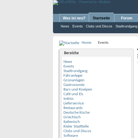
Was ist neu?
Startseite
Forum
News
Events
Clubs und Discos
Stadtrundgang
Home
Events
Bereiche
News
Events
Stadtrundgang
Fähranleger
Grünanlagen
Gastronomie
Bars und Kneipen
Café und Eis
Imbiss
Lieferservice
Restaurants
Deutsche Küche
Griechisch
Italienisch
Kieler Stadtteile
Clubs und Discos
Software